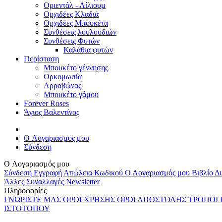
Οριεντάλ - Λίλιουμ
Ορχιδέες Κλαδιά
Ορχιδέες Μπουκέτα
Συνθέσεις λουλουδιών
Συνθέσεις Φυτών
Καλάθια φυτών
Περίσταση
Μπουκέτο γέννησης
Ορκομωσία
Αρραβώνας
Μπουκέτο γάμου
Forever Roses
Άγιος Βαλεντίνος
O Λογαριασμός μου
Σύνδεση
O Λογαριασμός μου
Σύνδεση
Εγγραφή
Απώλεια Κωδικού
Ο Λογαριασμός μου
Βιβλίο Δ
Άλλες Συναλλαγές
Newsletter
Πληροφορίες
ΓΝΩΡΙΣΤΕ ΜΑΣ
ΟΡΟΙ ΧΡΗΣΗΣ
ΟΡΟΙ ΑΠΟΣΤΟΛΗΣ
ΤΡΟΠΟΙ
ΙΣΤΟΤΟΠΟΥ