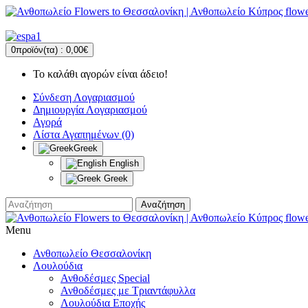
0
προϊόν(τα) :
0,00€
Το καλάθι αγορών είναι άδειο!
Σύνδεση Λογαριασμού
Δημιουργία Λογαριασμού
Αγορά
Λίστα Αγαπημένων (0)
Greek
English
Greek
Αναζήτηση
Menu
Ανθοπωλείο Θεσσαλονίκη
Λουλούδια
Ανθοδέσμες Special
Ανθοδέσμες με Τριαντάφυλλα
Λουλούδια Εποχής