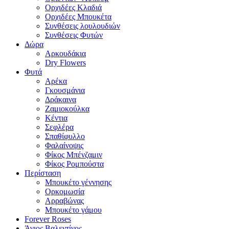
Ορχιδέες Κλαδιά
Ορχιδέες Μπουκέτα
Συνθέσεις λουλουδιών
Συνθέσεις Φυτών
Δώρα
Αρκουδάκια
Dry Flowers
Φυτά
Αρέκα
Γκουσμάνια
Δράκαινα
Ζαμιοκούλκα
Κέντια
Σεφλέρα
Σπαθίφυλλο
Φαλαίνοψις
Φίκος Μπένζαμιν
Φίκος Ρομπούστα
Περίσταση
Μπουκέτο γέννησης
Ορκομωσία
Αρραβώνας
Μπουκέτο γάμου
Forever Roses
Άγιος Βαλεντίνος