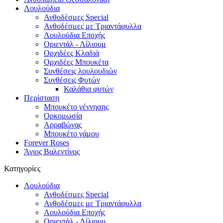
Λουλούδια
Ανθοδέσμες Special
Ανθοδέσμες με Τριαντάφυλλα
Λουλούδια Εποχής
Οριεντάλ - Λίλιουμ
Ορχιδέες Κλαδιά
Ορχιδέες Μπουκέτα
Συνθέσεις λουλουδιών
Συνθέσεις Φυτών
Καλάθια φυτών
Περίσταση
Μπουκέτο γέννησης
Ορκομωσία
Αρραβώνας
Μπουκέτο γάμου
Forever Roses
Άγιος Βαλεντίνος
Κατηγορίες
Λουλούδια
Ανθοδέσμες Special
Ανθοδέσμες με Τριαντάφυλλα
Λουλούδια Εποχής
Οριεντάλ - Λίλιουμ