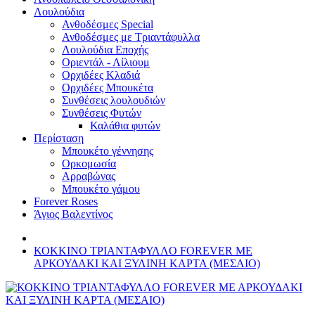
Λουλούδια
Ανθοδέσμες Special
Ανθοδέσμες με Τριαντάφυλλα
Λουλούδια Εποχής
Οριεντάλ - Λίλιουμ
Ορχιδέες Κλαδιά
Ορχιδέες Μπουκέτα
Συνθέσεις λουλουδιών
Συνθέσεις Φυτών
Καλάθια φυτών
Περίσταση
Μπουκέτο γέννησης
Ορκομωσία
Αρραβώνας
Μπουκέτο γάμου
Forever Roses
Άγιος Βαλεντίνος
ΚΟΚΚΙΝΟ ΤΡΙΑΝΤΑΦΥΛΛO FOREVER ΜΕ
ΑΡΚΟΥΔΑΚΙ ΚΑΙ ΞΥΛΙΝΗ ΚΑΡΤΑ (ΜΕΣΑΙΟ)